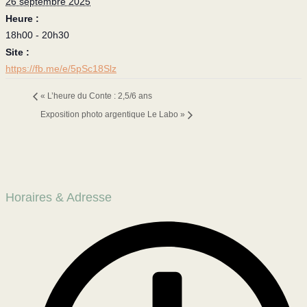
26 septembre 2025
Heure :
18h00 - 20h30
Site :
https://fb.me/e/5pSc18Slz
«
L’heure du Conte : 2,5/6 ans
Exposition photo argentique Le Labo
»
Horaires & Adresse